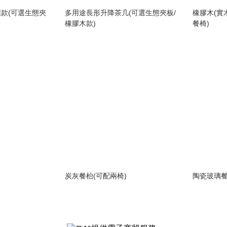
款(可選生態夾
多用途長形升降茶几(可選生態夾板/
橡膠木(實
橡膠木款)
餐椅)
炭灰餐枱(可配兩椅)
陶瓷玻璃餐