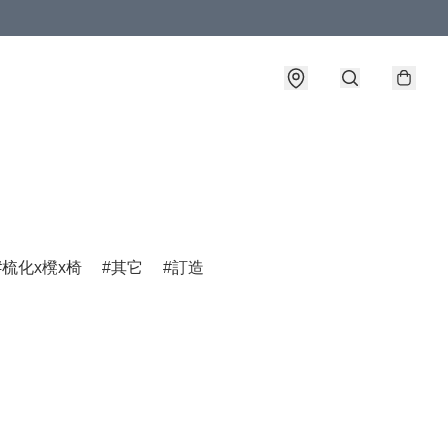
梳化x櫈x椅
其它
訂造