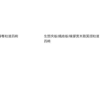
腳餐枱連四椅
生態夾板/纖維板/橡膠實木雞翼摺枱連
四椅