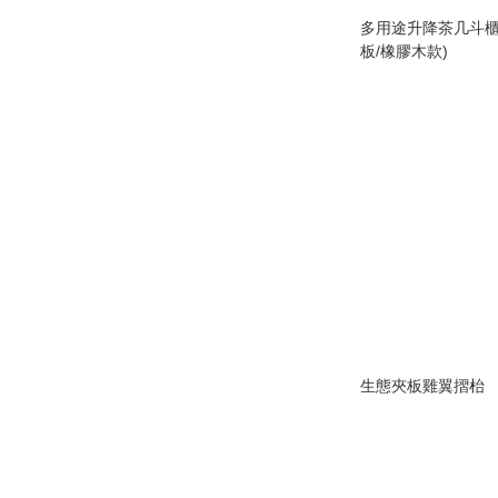
多用途升降茶几斗櫃
板/橡膠木款)
生態夾板雞翼摺枱