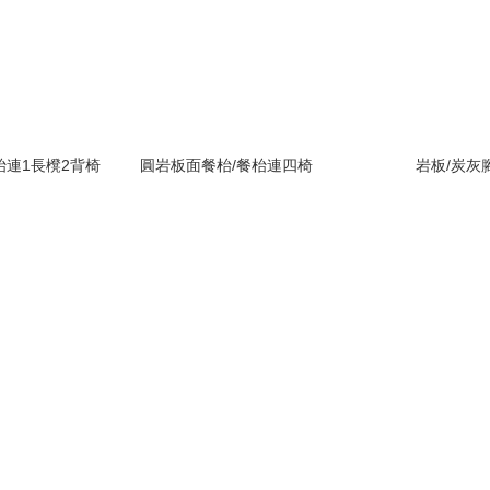
枱連1長櫈2背椅
圓岩板面餐枱/餐枱連四椅
岩板/炭灰