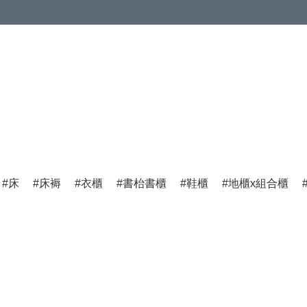
床
床褥
衣櫃
書枱書櫃
鞋櫃
地櫃x組合櫃