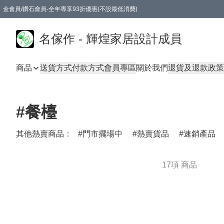
金會員/鑽石會員-全年專享93折優惠(不設最低消費)
名傢作 - 輝煌家居設計成員
商品
送貨方式
付款方式
會員專區
關於我們
退貨及退款政策
#餐檯
其他熱賣商品：
門市擺場中
熱賣貨品
速銷產品
17項 商品