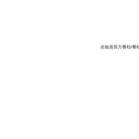
岩板面長方餐枱/餐