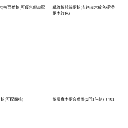
木)轉面餐枱(可優惠價加配
纖維板雞翼摺枱(玄尚金木紋色/蘇香
桐木紋色)
枱(可配四椅)
橡膠實木摺合餐檯(2門1斗款) T481