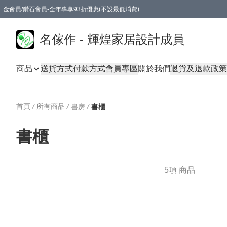
金會員/鑽石會員-全年專享93折優惠(不設最低消費)
名傢作 - 輝煌家居設計成員
商品
送貨方式
付款方式
會員專區
關於我們
退貨及退款政策
首頁
/
所有商品
/
/
書房
書櫃
書櫃
5項 商品