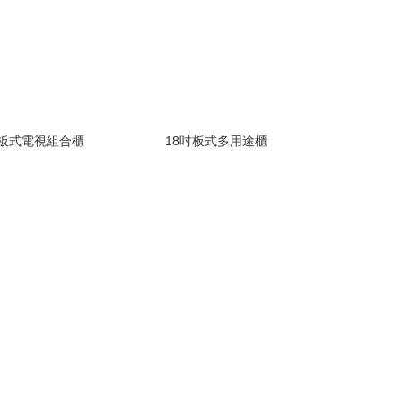
8吋板式電視組合櫃
18吋板式多用途櫃