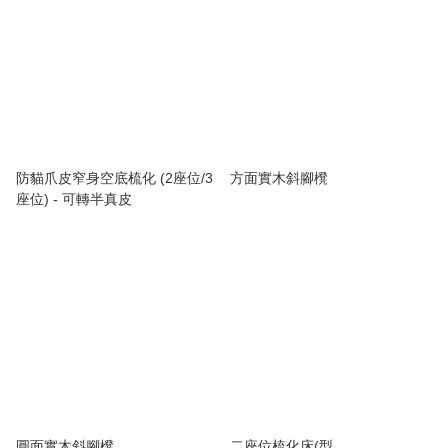
防貓爪皮窄身空底梳化 (2座位/3
方面實木斜腳櫈
座位) - 可轉半真皮
圓面實木斜腳櫈
二座位梳化床(型