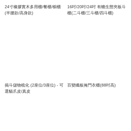
24寸橡膠實木多用櫃/餐櫃/櫥櫃
16吋/20吋/24吋 有轆生態夾板斗
(半腰款/高身款)
櫃(二斗櫃/三斗櫃/四斗櫃)
揭斗儲物梳化 (2座位/3座位) - 可
百變纖板掩門衣櫃(88吋高)
選貓爪皮/真皮