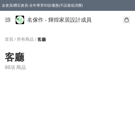
金會員/鑽石會員-全年專享93折優惠(不設最低消費)
名傢作 - 輝煌家居設計成員
首頁
/
所有商品
/
客廳
客廳
86項 商品