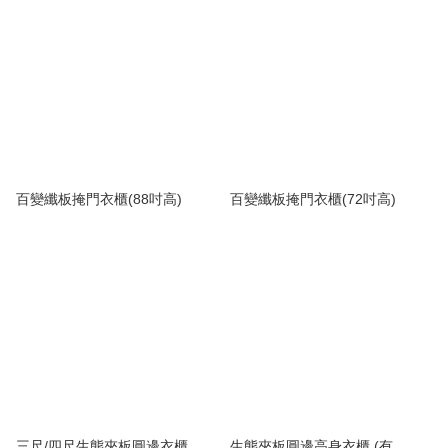
百變纖板掩門衣櫃(88吋高)
百變纖板掩門衣櫃(72吋高)
三尺/四尺生態夾板圓邊衣櫃
生態夾板圓邊高身衣櫃 (有