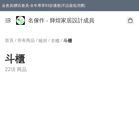
金會員/鑽石會員-全年專享93折優惠(不設最低消費)
名傢作 - 輝煌家居設計成員
首頁
/
所有商品
/
/
/
睡房
衣櫃
斗櫃
斗櫃
22項 商品