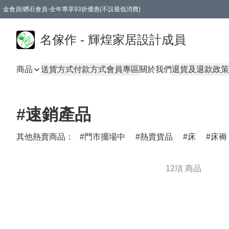
金會員/鑽石會員-全年專享93折優惠(不設最低消費)
名傢作 - 輝煌家居設計成員
商品
送貨方式
付款方式
會員專區
關於我們
退貨及退款政策
#速銷產品
其他熱賣商品：
門市擺場中
熱賣貨品
床
床褥
12項 商品