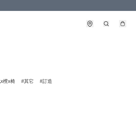
x櫈x椅
其它
訂造