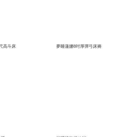
尺高斗床
夢睡蓮娜8吋厚彈弓床褥