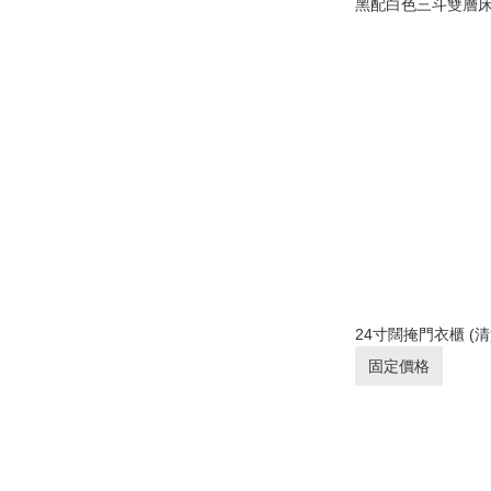
黑配白色三斗雙層床 
24寸闊掩門衣櫃 (清
固定價格