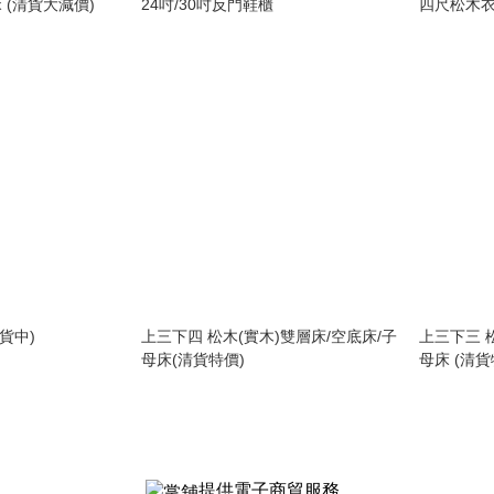
(清貨大減價)
24吋/30吋反門鞋櫃
四尺松木
貨中)
上三下四 松木(實木)雙層床/空底床/子
上三下三 
母床(清貨特價)
母床 (清貨
提供電子商貿服務