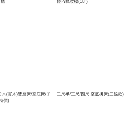
衣櫃
輕巧梳妝檯(18")
松木(實木)雙層床/空底床/子
二尺半/三尺/四尺 空底拼床(三線款)
特價)