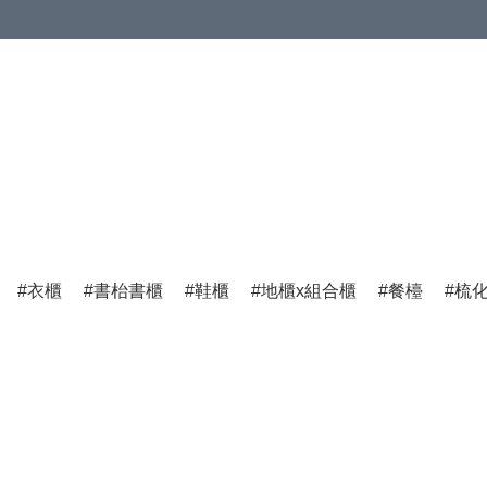
衣櫃
書枱書櫃
鞋櫃
地櫃x組合櫃
餐檯
梳化