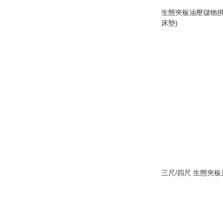
生態夾板油壓儲物拼
床墊)
三尺/四尺 生態夾