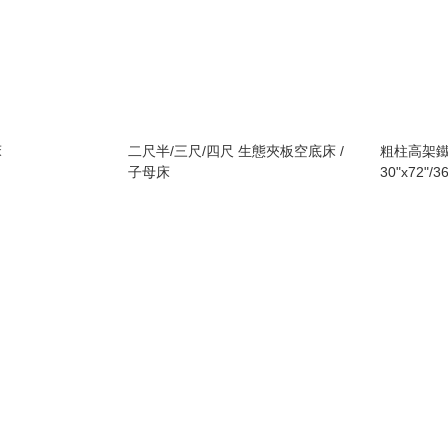
床
二尺半/三尺/四尺 生態夾板空底床 /
粗柱高架鐵
子母床
30"x72"/36