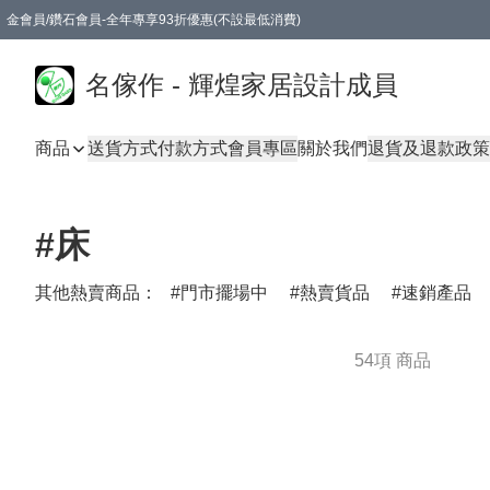
金會員/鑽石會員-全年專享93折優惠(不設最低消費)
名傢作 - 輝煌家居設計成員
商品
送貨方式
付款方式
會員專區
關於我們
退貨及退款政策
#床
其他熱賣商品：
門市擺場中
熱賣貨品
速銷產品
54項 商品