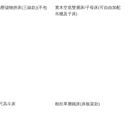
壓儲物拼床(三線款)(不包
實木空底雙層床/子母床(可自由加配
吊櫃及子床)
尺高斗床
粗柱單層鐵床(床板架款)