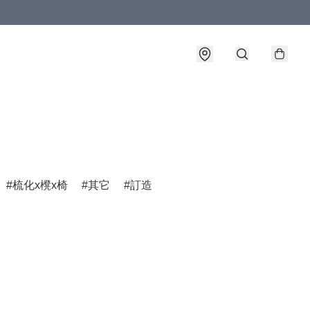
梳化x櫈x椅
其它
訂造