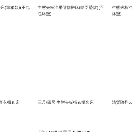
床(頭箱款)(不包
生態夾板油壓儲物拼床(咕臣墊款)(不
生態夾板油
包床墊)
床墊)
板直衣櫃套床
三尺/四尺 生態夾板橫衣櫃套床
清貨陳列5