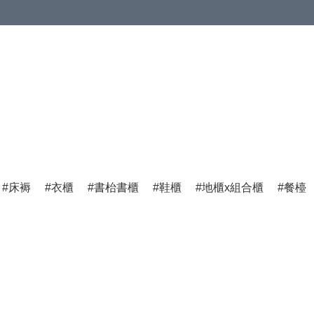
床褥
衣櫃
書枱書櫃
鞋櫃
地櫃x組合櫃
餐檯