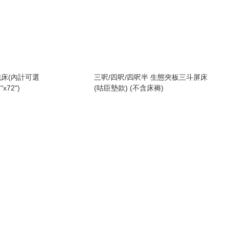
床(內計可選
三呎/四呎/四呎半 生態夾板三斗屏床
"x72")
(咕臣墊款) (不含床褥)