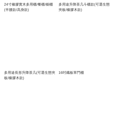
24寸橡膠實木多用櫃/餐櫃/櫥櫃
多用途升降茶几斗櫃款(可選生態
(半腰款/高身款)
夾板/橡膠木款)
多用途長形升降茶几(可選生態夾
16吋纖板單門櫃
板/橡膠木款)