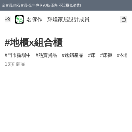
金會員/鑽石會員-全年專享93折優惠(不設最低消費)
名傢作 - 輝煌家居設計成員
#地櫃x組合櫃
門市擺場中
熱賣貨品
速銷產品
床
床褥
衣櫃
13項 商品