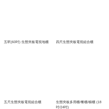
五呎(60吋) 生態夾板電視地櫃
四尺生態夾板電視組合櫃
五尺生態夾板電視組合櫃
生態夾板多用櫃/餐櫃/櫥櫃 (18
吋/24吋)