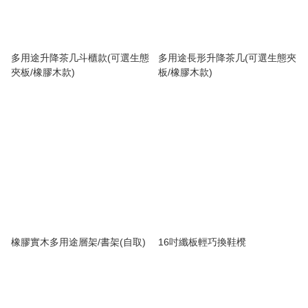
多用途升降茶几斗櫃款(可選生態
多用途長形升降茶几(可選生態夾
夾板/橡膠木款)
板/橡膠木款)
橡膠實木多用途層架/書架(自取)
16吋纖板輕巧換鞋櫈