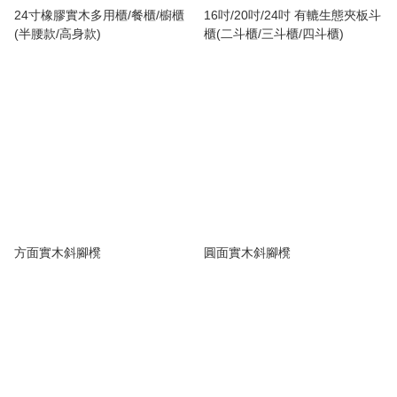
24寸橡膠實木多用櫃/餐櫃/櫥櫃
16吋/20吋/24吋 有轆生態夾板斗
(半腰款/高身款)
櫃(二斗櫃/三斗櫃/四斗櫃)
方面實木斜腳櫈
圓面實木斜腳櫈