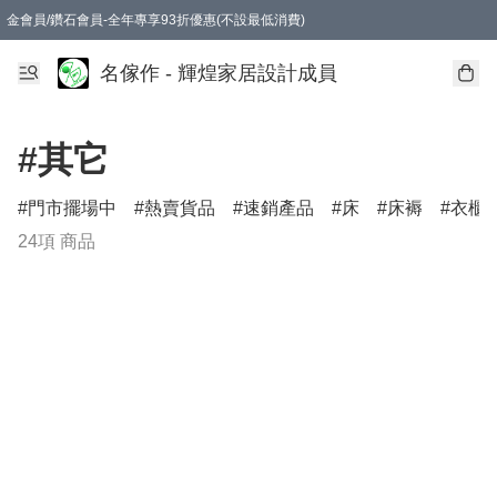
金會員/鑽石會員-全年專享93折優惠(不設最低消費)
名傢作 - 輝煌家居設計成員
#其它
門市擺場中
熱賣貨品
速銷產品
床
床褥
衣櫃
24項 商品