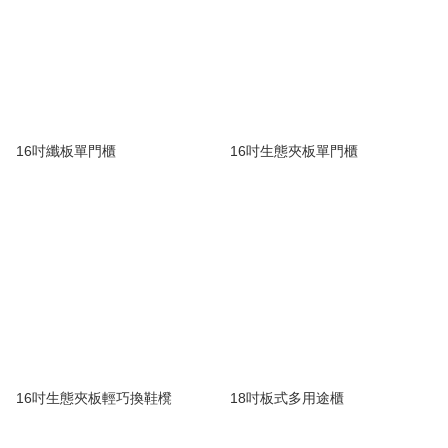
16吋纖板單門櫃
16吋生態夾板單門櫃
16吋生態夾板輕巧換鞋櫈
18吋板式多用途櫃