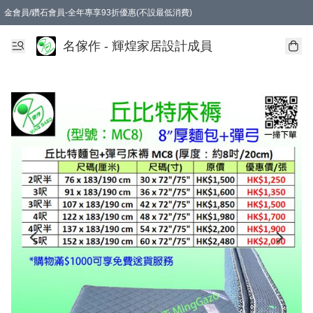
金會員/鑽石會員-全年專享93折優惠(不設最低消費)
名傢作 - 輝煌家居設計成員