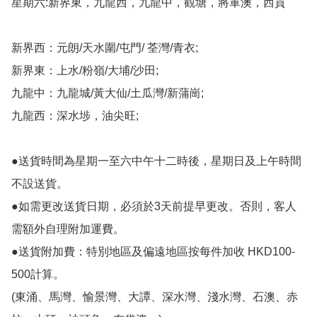
星期六:新界東，九龍西，九龍中，觀塘，將軍澳，西貢

新界西：元朗/天水圍/屯門/ 荃灣/青衣;

新界東：上水/粉嶺/大埔/沙田;

九龍中：九龍城/黃大仙/土瓜灣/新蒲崗;

九龍西：深水埗，油尖旺;

●送貨時間為星期一至六中午十二時後，星期日及上午時間
不設送貨。

●如需更改送貨日期，必須於3天前提早更改。否則，客人
需額外自理附加運費。

●送貨附加費：特別地區及偏遠地區按每件加收 HKD100-
500計算。

(東涌、馬灣、愉景灣、大譚、深水灣、淺水灣、石澳、赤