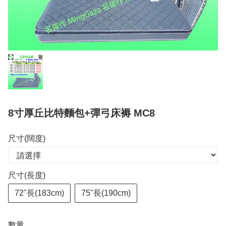
8寸厚丘比特麵包+彈弓床褥 MC8
尺寸(闊度)
尺寸(長度)
72"長(183cm)
75"長(190cm)
數量