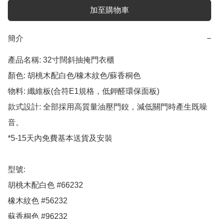
加至購物車
簡介
−
產品名稱: 32寸闊斜抽掩門衣櫃

顏色: 胡桃木配白色/橡木紋色/蘇香桐色

物料: 纖維板(合符E1規格，低鉀醛環保面板)

款式設計: 全部採用高質量油壓門鉸，減低關門時產生既噪
音。

*5-15天內免費基本送貨及安裝

型號:

胡桃木配白色 #66232

橡木紋色 #56232

蘇香桐色 #96232
