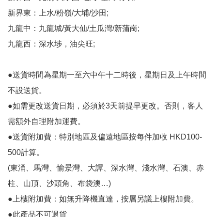
新界東：上水/粉嶺/大埔/沙田;

九龍中：九龍城/黃大仙/土瓜灣/新蒲崗;

九龍西：深水埗，油尖旺;

●送貨時間為星期一至六中午十二時後，星期日及上午時間
不設送貨。

●如需更改送貨日期，必須於3天前提早更改。否則，客人
需額外自理附加運費。

●送貨附加費：特別地區及偏遠地區按每件加收 HKD100-
500計算。

(東涌、馬灣、愉景灣、大譚、深水灣、淺水灣、石澳、赤
柱、山頂、沙頭角、布袋澳…)

●上樓附加費：如無升降機直達，按層另議上樓附加費。

●此產品不可退貨