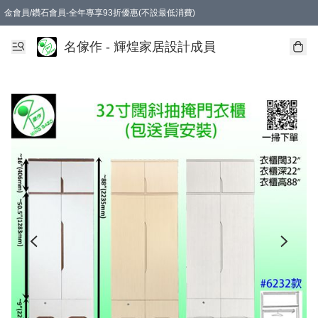
金會員/鑽石會員-全年專享93折優惠(不設最低消費)
名傢作 - 輝煌家居設計成員