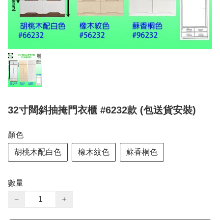
32寸闊斜抽掩門衣櫃 #6232款 (包送貨安裝)
顏色
胡桃木配白色
橡木紋色
蘇香桐色
數量
−
+