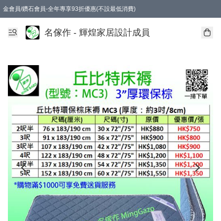
金會員/鑽石會員-全年專享93折優惠(不設最低消費)
名傢作 - 輝煌家居設計成員