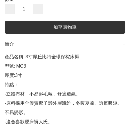
−
+
加至購物車
簡介
−
產品名稱: 3寸厚丘比特全環保棕床褥

型號: MC3

厚度:3寸

特點：

-立體布材，不易起毛粒，舒適透氣。

-原料採用全優質椰子殼外層纖維，冬暖夏凉、透氣吸濕、
不易變形。

-適合喜歡硬床褥人氏。
