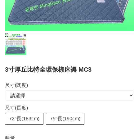
3寸厚丘比特全環保棕床褥 MC3
尺寸(闊度)
尺寸(長度)
72"長(183cm)
75"長(190cm)
數量