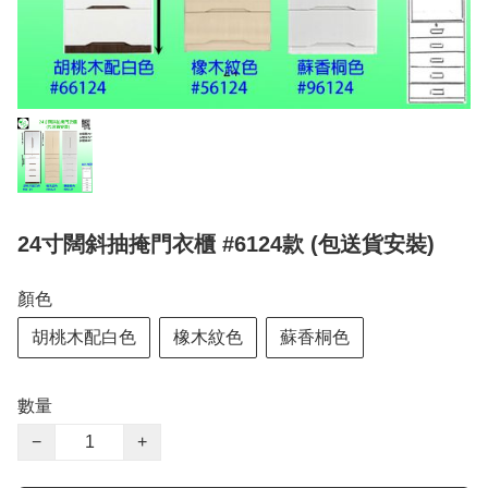
24寸闊斜抽掩門衣櫃 #6124款 (包送貨安裝)
顏色
胡桃木配白色
橡木紋色
蘇香桐色
數量
−
+