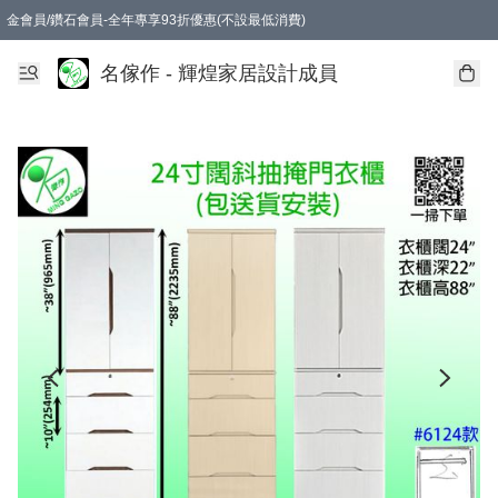
金會員/鑽石會員-全年專享93折優惠(不設最低消費)
名傢作 - 輝煌家居設計成員