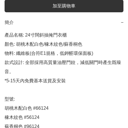
加至購物車
簡介
−
產品名稱: 24寸闊斜抽掩門衣櫃

顏色: 胡桃木配白色/橡木紋色/蘇香桐色

物料: 纖維板(合符E1規格，低鉀醛環保面板)

款式設計: 全部採用高質量油壓門鉸，減低關門時產生既噪
音。

*5-15天內免費基本送貨及安裝

型號:

胡桃木配白色 #66124

橡木紋色 #56124

蘇香桐色 #96124
