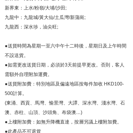
新界東：上水/粉嶺/大埔/沙田;

九龍中：九龍城/黃大仙/土瓜灣/新蒲崗;

九龍西：深水埗，油尖旺;

●送貨時間為星期一至六中午十二時後，星期日及上午時間
不設送貨。

●如需更改送貨日期，必須於3天前提早更改。否則，客人
需額外自理附加運費。

●送貨附加費：特別地區及偏遠地區按每件加收 HKD100-
500計算。

(東涌、西貢、馬灣、愉景灣、大譚、深水灣、淺水灣、石
澳、赤柱、山頂、沙頭角、布袋澳…)

●上樓附加費：如無升降機直達，按層另議上樓附加費。

●此產品不可退貨