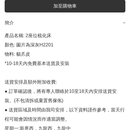
加至購物車
簡介
−
產品名稱: 2座位梳化床

顏色: 圗片為深灰H2201

物料: 貓爪皮

*10-18天內免費基本送貨及安裝

送貨安排及額外附加收費:

● 訂單確認後，將有專人聯絡於10至18天內安排送貨安
裝。(不包清拆或棄置舊傢俬)

● 送貨區域及時間由我司安排，以下資料謹作參考，當天行
桯可能會因情況而作適當調整。

星期一:新界西，九龍西，九龍中
