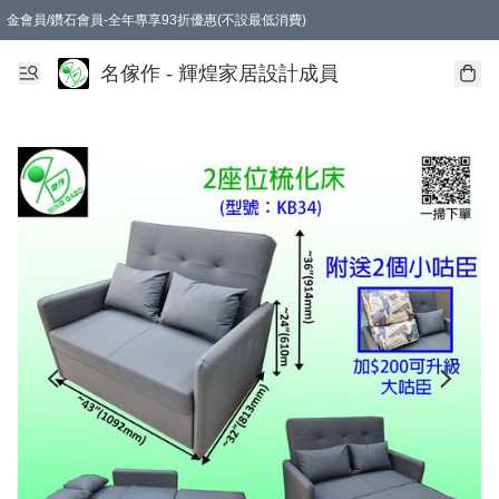
金會員/鑽石會員-全年專享93折優惠(不設最低消費)
名傢作 - 輝煌家居設計成員