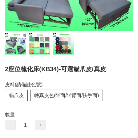
2座位梳化床(KB34)-可選貓爪皮/真皮
皮料(請備註色號)
貓爪皮
轉真皮色(坐面/坐背面/扶手面)
數量
−
+