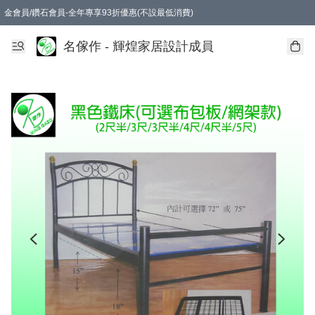
金會員/鑽石會員-全年專享93折優惠(不設最低消費)
名傢作 - 輝煌家居設計成員