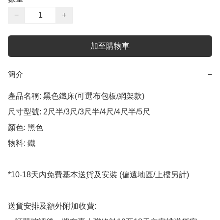
−
+
加至購物車
簡介
−
產品名稱: 黑色鐵床(可選布包板/網架款)

尺寸型號: 2尺半/3尺/3尺半/4尺/4尺半/5尺

顏色: 黑色

物料: 鐵

*10-18天內免費基本送貨及安裝 (偏遠地區/上樓另計)

送貨安排及額外附加收費:
