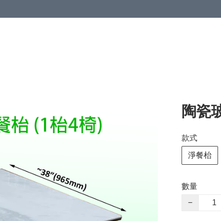
陶瓷玻
款式
淨餐枱
數量
−