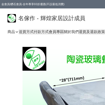
金會員/鑽石會員-全年專享93折優惠(不設最低消費)
名傢作 - 輝煌家居設計成員
商品
送貨方式
付款方式
會員專區
關於我們
退貨及退款政策