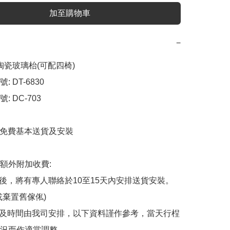
加至購物車
−
陶瓷玻璃枱(可配四椅)

 DT-6830

 DC-703

天內免費基本送貨及安裝

額外附加收費:

認後，將有專人聯絡於10至15天內安排送貨安裝。
棄置舊傢俬)

域及時間由我司安排，以下資料謹作參考，當天行桯
況而作適當調整。
