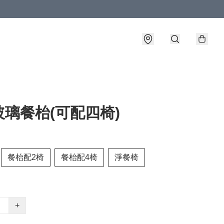
璃餐枱(可配四椅)
餐枱配2椅
餐枱配4椅
淨餐椅
+