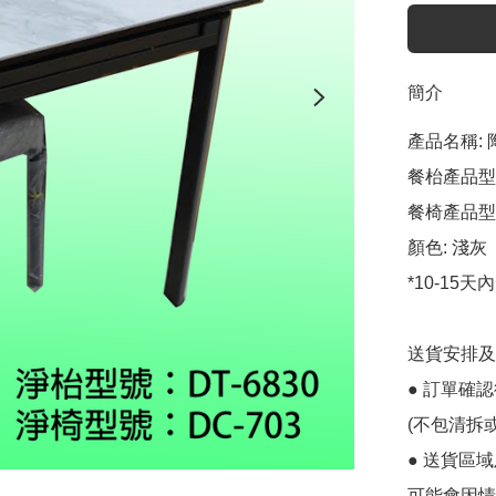
簡介
產品名稱: 
餐枱產品型號:
餐椅產品型號:
顏色: 淺灰

*10-15
送貨安排及
● 訂單確
(不包清拆或
● 送貨區
可能會因情