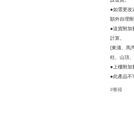
●如需更改
額外自理附
●送貨附加
計算。

(東涌、馬
柱、山頂、
●上樓附加
●此產品不
餐檯