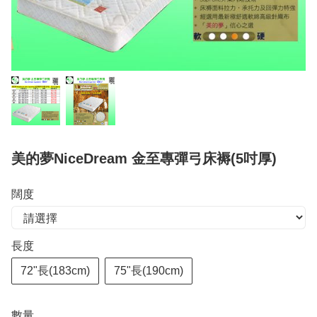
美的夢NiceDream 金至專彈弓床褥(5吋厚)
闊度
長度
72"長(183cm)
75"長(190cm)
數量