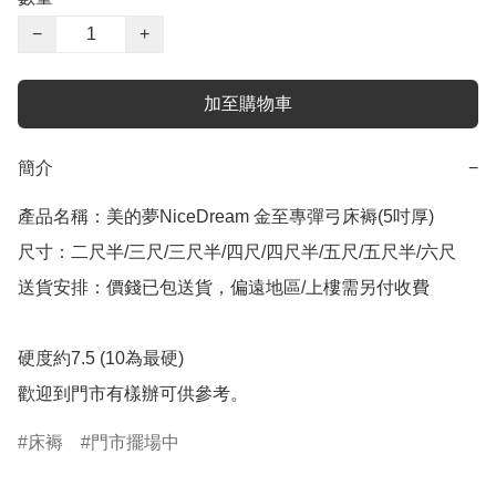
−
+
加至購物車
簡介
−
產品名稱：美的夢NiceDream 金至專彈弓床褥(5吋厚)

尺寸：二尺半/三尺/三尺半/四尺/四尺半/五尺/五尺半/六尺

送貨安排：價錢已包送貨，偏遠地區/上樓需另付收費

硬度約7.5 (10為最硬)

床褥
門市擺場中