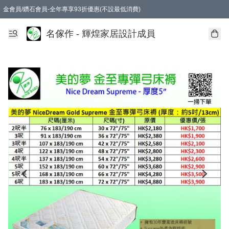
金會員/鑽石會員-全年專享93折優惠(不設最低消費)
名傢作 - 輝煌家居設計成員