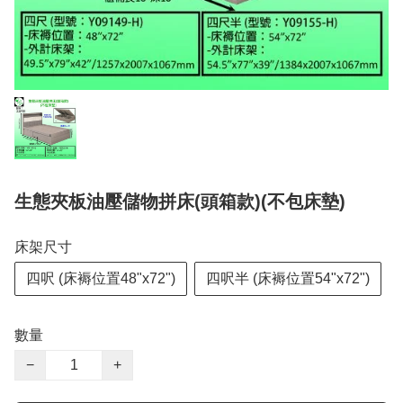
生態夾板油壓儲物拼床(頭箱款)(不包床墊)
床架尺寸
四呎 (床褥位置48"x72")
四呎半 (床褥位置54"x72")
數量
−
+