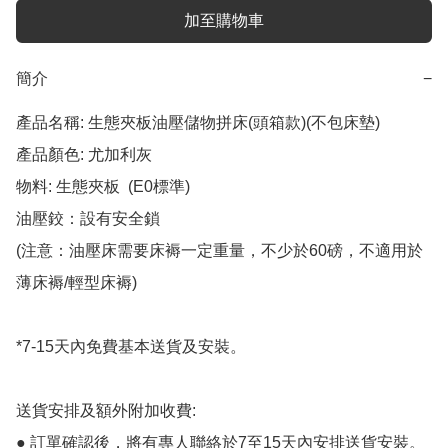
加至購物車
簡介
−
產品名稱: 生態夾板油壓儲物拼床(頭箱款)(不包床墊)

產品顏色: 尤加利灰

物料: 生態夾板  (E0標準)

油壓鉸：設有安全鎖

(注意：油壓床需要床褥一定重量，不少於60磅，不適用於
薄床褥/輕型床褥)

*7-15天內免費基本送貨及安裝。

送貨安排及額外附加收費:

● 訂單確認後，將有專人聯絡於7至15天內安排送貨安裝。