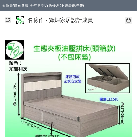
金會員/鑽石會員-全年專享93折優惠(不設最低消費)
名傢作 - 輝煌家居設計成員