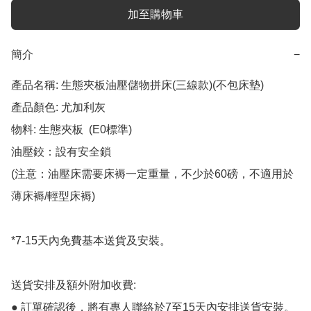
加至購物車
簡介
−
產品名稱: 生態夾板油壓儲物拼床(三線款)(不包床墊)

產品顏色: 尤加利灰

物料: 生態夾板  (E0標準)

油壓鉸：設有安全鎖

(注意：油壓床需要床褥一定重量，不少於60磅，不適用於
薄床褥/輕型床褥)

*7-15天內免費基本送貨及安裝。

送貨安排及額外附加收費:

● 訂單確認後，將有專人聯絡於7至15天內安排送貨安裝。