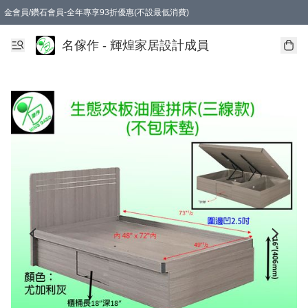
金會員/鑽石會員-全年專享93折優惠(不設最低消費)
名傢作 - 輝煌家居設計成員