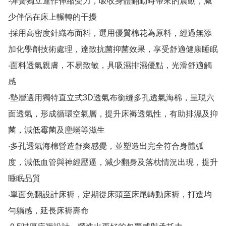
‧彈簧獨立運作伸縮受力，吸收身體翻動時帶來的震動，減
少伴侶在床上輾轉的干擾

‧採用高密度針織布面料，選用優質棉花為原料，經過無添
加化學劑技術處理，達致抗菌抑菌效果，享受舒適健康睡眠

‧面料透氣親膚，不易致敏，具吸濕排濕優點，光滑舒適觸
感

‧墊層選用獨特直立式3D透氣布銜縫多孔透氣海棉，呈現六
面透氣，形成循環空氣層，提升床褥透氣性，有助排濕及抑
菌，減低霉菌及塵蟎等滋生

‧多孔透氣海棉營造舒爽感覺，並塑造出完全符合身體弧
度，減低血管與神經壓逼，減少翻身及落枕情況出現，提升
睡眠品質

‧單面免翻設計床褥，定期從床頭至床尾轉動床褥，打造均
勻躺感，延長床褥壽命
