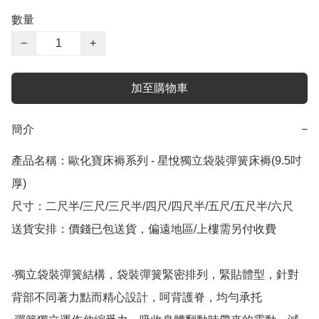
數量
−
+
加至購物車
簡介
−
產品名稱：歐化寶床褥系列 - 星悅獨立袋裝彈簧床褥(9.5吋
厚)

尺寸：二尺半/三尺/三尺半/四尺/四尺半/五尺/五尺半/六尺

送貨安排：價錢已包送貨，偏遠地區/上樓需另付收費

‧獨立袋裝彈簧結構，袋裝彈簧緊密排列，緊貼體型，針對
背部不同著力點而精心設計，呵背護脊，均勻承托
