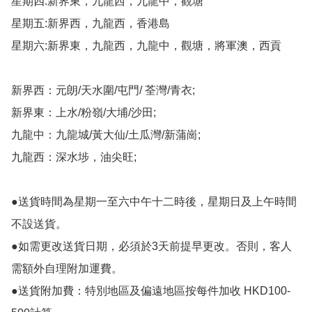
星期四:新界東，九龍西，九龍中，觀塘

星期五:新界西，九龍西，香港島

星期六:新界東，九龍西，九龍中，觀塘，將軍澳，西貢

新界西：元朗/天水圍/屯門/ 荃灣/青衣;

新界東：上水/粉嶺/大埔/沙田;

九龍中：九龍城/黃大仙/土瓜灣/新蒲崗;

九龍西：深水埗，油尖旺;

●送貨時間為星期一至六中午十二時後，星期日及上午時間
不設送貨。

●如需更改送貨日期，必須於3天前提早更改。否則，客人
需額外自理附加運費。

●送貨附加費：特別地區及偏遠地區按每件加收 HKD100-