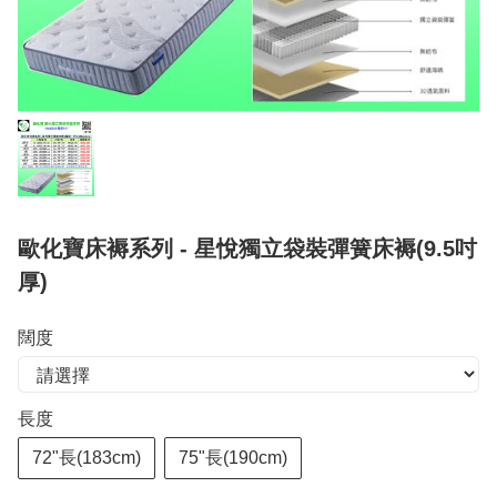
歐化寶床褥系列 - 星悅獨立袋裝彈簧床褥(9.5吋
厚)
闊度
長度
72"長(183cm)
75"長(190cm)