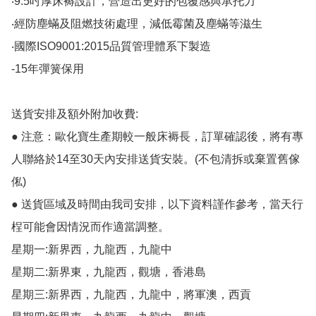
‧9.5吋厚床褥設計，營造出更好的包覆感與承托力

‧經防塵蟎及阻燃技術處理，減低霉菌及塵蟎等滋生

‧國際ISO9001:2015品質管理體系下製造

-15年彈簧保用

送貨安排及額外附加收費:

● 注意：歐化寶生產期較一般床褥長，訂單確認後，將有專
人聯絡於14至30天內安排送貨安裝。(不包清拆或棄置舊傢
俬)

● 送貨區域及時間由我司安排，以下資料謹作參考，當天行
桯可能會因情況而作適當調整。

星期一:新界西，九龍西，九龍中

星期二:新界東，九龍西，觀塘，香港島

星期三:新界西，九龍西，九龍中，將軍澳，西貢
