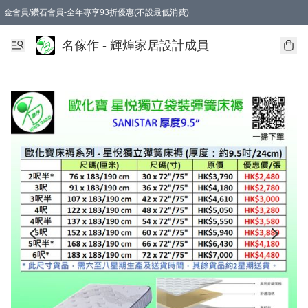
金會員/鑽石會員-全年專享93折優惠(不設最低消費)
名傢作 - 輝煌家居設計成員