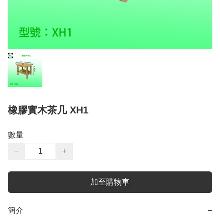
橡膠實木茶几 XH1
數量
−
+
加至購物車
簡介
−