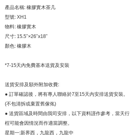
產品名稱: 橡膠實木茶几

型號: XH1

物料: 橡膠實木

尺寸: 15.5"×26"x18" 

顏色: 橡膠木

*7-15天內免費基本送貨及安裝

送貨安排及額外附加收費:

● 訂單確認後，將有專人聯絡於7至15天內安排送貨安裝。
(不包清拆或棄置舊傢俬)

● 送貨區域及時間由我司安排，以下資料謹作參考，當天行
桯可能會因情況而作適當調整。

星期一:新界西，九龍西，九龍中
