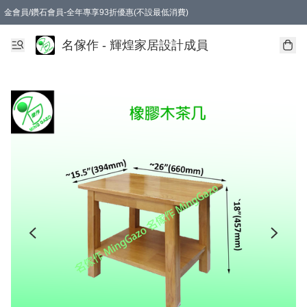
金會員/鑽石會員-全年專享93折優惠(不設最低消費)
名傢作 - 輝煌家居設計成員