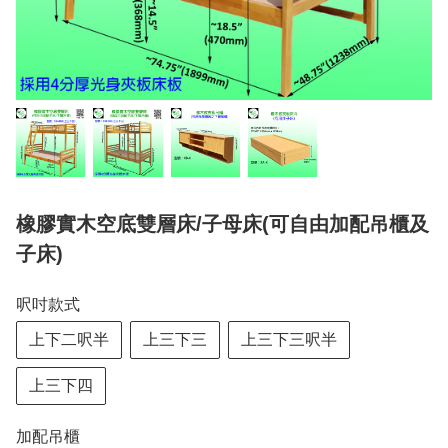
橡膠實木空底雙層床/子母床(可自由加配吊櫃及
子床)
呎吋款式
上下二呎半
上三下三
上三下三呎半
上三下四
加配吊櫃