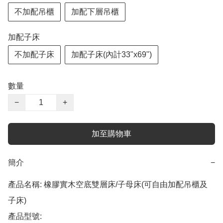
不加配吊櫃
加配下層吊櫃
加配子床
不加配子床
加配子床(內計33"x69")
數量
−
+
加至購物車
簡介
−
產品名稱: 橡膠實木空底雙層床/子母床(可自由加配吊櫃及
子床)

產品型號: 
