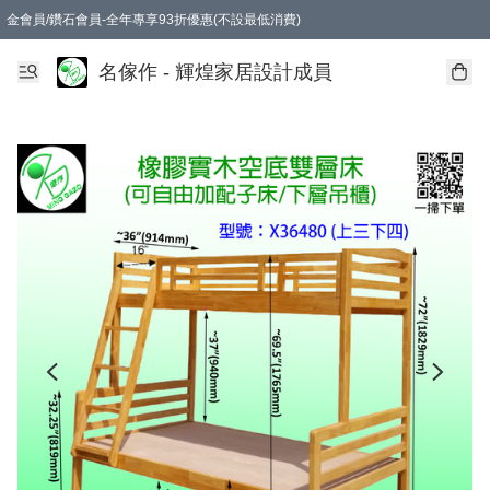
金會員/鑽石會員-全年專享93折優惠(不設最低消費)
名傢作 - 輝煌家居設計成員