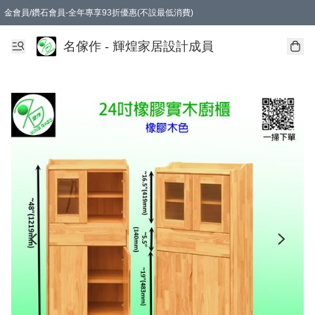
金會員/鑽石會員-全年專享93折優惠(不設最低消費)
名傢作 - 輝煌家居設計成員