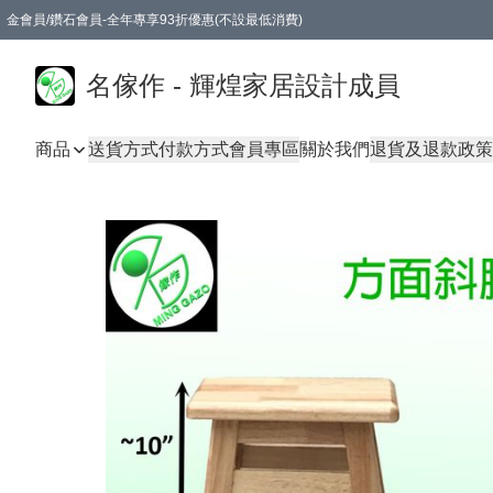
金會員/鑽石會員-全年專享93折優惠(不設最低消費)
名傢作 - 輝煌家居設計成員
商品
送貨方式
付款方式
會員專區
關於我們
退貨及退款政策