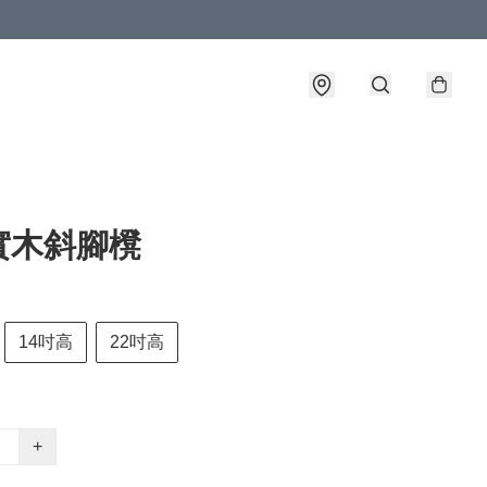
實木斜腳櫈
14吋高
22吋高
+