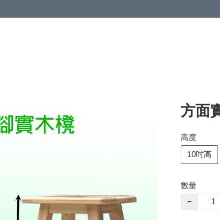
方面
高度
10吋高
數量
−