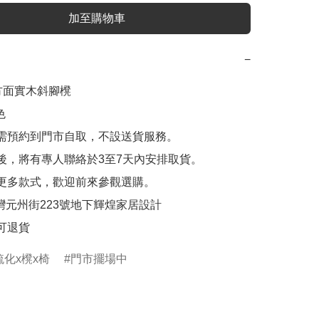
加至購物車
−
方面實木斜腳櫈



需預約到門市自取，不設送貨服務。

後，將有專人聯絡於3至7天內安排取貨。

更多款式，歡迎前來參觀選購。

沙灣元州街223號地下輝煌家居設計

可退貨
梳化x櫈x椅
門市擺場中