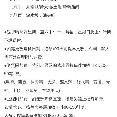
     九龍中：九龍城/黃大仙/土瓜灣/新蒲崗;

     九龍西：深水埗，油尖旺;

●送貨時間為星期一至六中午十二時後，星期日及上午時間
不設送貨。

●如需更改送貨日期，必須於3天前提早更改。否則，客人
需額外自理附加運費。

●送貨附加費：特別地區及偏遠地區按每件加收 HKD100-
500計算。

(馬灣、西貢、愉景灣、大譚、深水灣、淺水灣、石澳、赤
柱、山頂、沙頭角、布袋澳…)

●上樓附加費：如無升降機直達，按層另議上樓附加費。

衣櫃/套床：按每套每層加收HK$80-150計算。

床褥：按每套每層加收HK$20-50計算。
