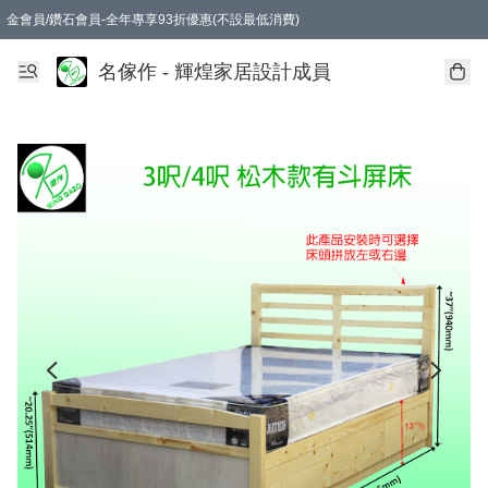
金會員/鑽石會員-全年專享93折優惠(不設最低消費)
名傢作 - 輝煌家居設計成員