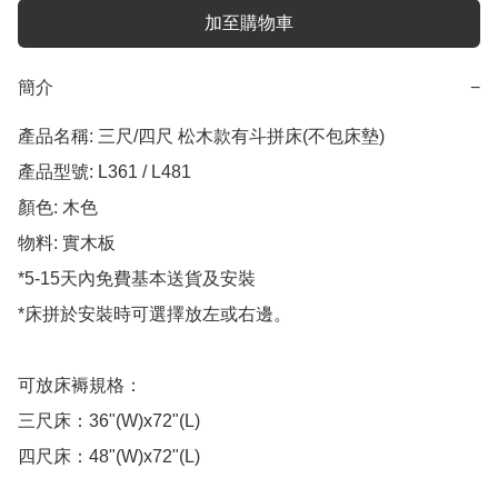
加至購物車
簡介
−
產品名稱: 三尺/四尺 松木款有斗拼床(不包床墊)

產品型號: L361 / L481

顏色: 木色

物料: 實木板

*5-15天內免費基本送貨及安裝

*床拼於安裝時可選擇放左或右邊。

可放床褥規格：

三尺床：36"(W)x72"(L)

四尺床：48"(W)x72"(L)
