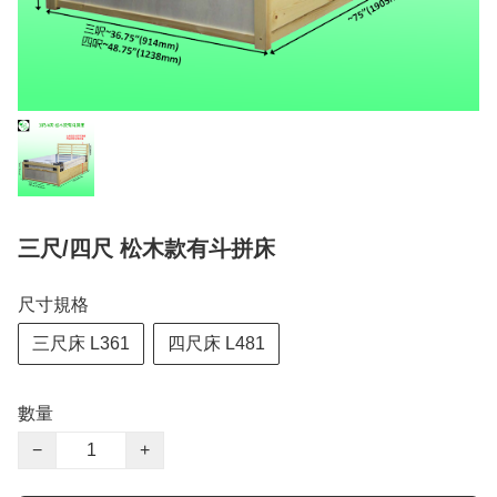
三尺/四尺 松木款有斗拼床
尺寸規格
三尺床 L361
四尺床 L481
數量
−
+