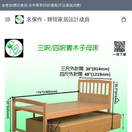
金會員/鑽石會員-全年專享93折優惠(不設最低消費)
名傢作 - 輝煌家居設計成員