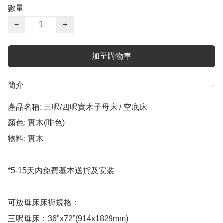
數量
−
+
加至購物車
簡介
−
產品名稱: 三呎/四呎實木子母床 / 空底床

顏色: 實木(啡色)

物料: 實木

*5-15天內免費基本送貨及安裝

可放母床床褥規格：

三呎母床：36"x72”(914x1829mm)
