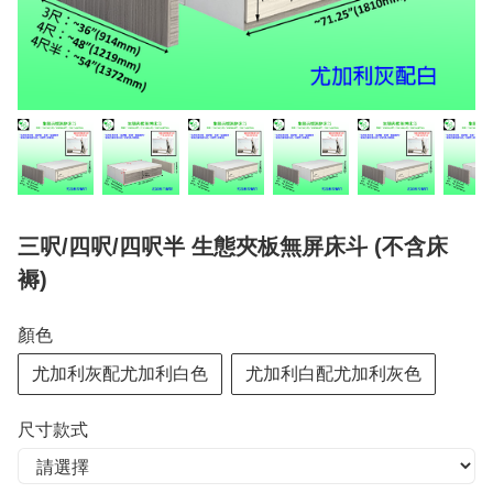
三呎/四呎/四呎半 生態夾板無屏床斗 (不含床
褥)
顏色
尤加利灰配尤加利白色
尤加利白配尤加利灰色
尺寸款式