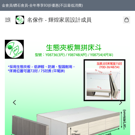
金會員/鑽石會員-全年專享93折優惠(不設最低消費)
名傢作 - 輝煌家居設計成員