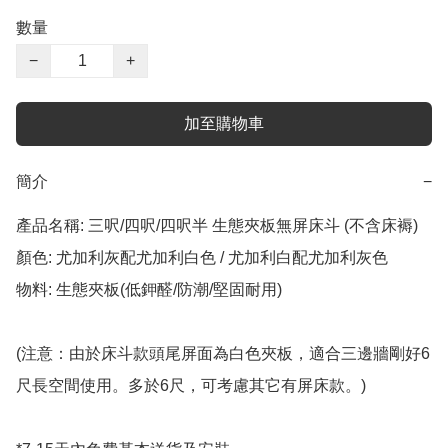
數量
−
+
加至購物車
簡介
−
產品名稱: 三呎/四呎/四呎半 生態夾板無屏床斗 (不含床褥)

顏色: 尤加利灰配尤加利白色 / 尤加利白配尤加利灰色

物料: 生態夾板(低鉀醛/防潮/堅固耐用)

(注意：由於床斗款頭尾屏面為白色夾板，適合三邊牆剛好6
尺長空間使用。多於6尺，可考慮其它有屏床款。)
